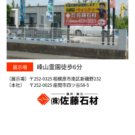
峰山霊園徒歩6分
展示場
〔展示場〕〒252-0325 相模原市南区新磯野232
〔本社〕 〒252-0025 座間市四ツ谷58-5