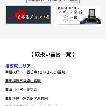
【 取扱い霊園一覧 】
相模原エリア
相模原市｜西善寺 (さいぜんじ)墓苑
相模原市営峰山霊園
清川村宮ヶ瀬霊園
相模原市営柴胡ケ原霊園