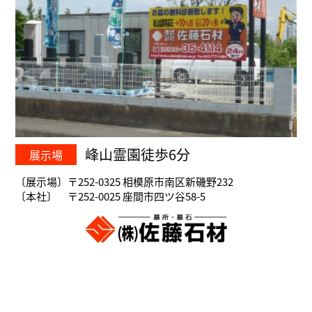
峰山霊園徒歩6分
展示場
〔展示場〕〒252-0325 相模原市南区新磯野232
〔本社〕 〒252-0025 座間市四ツ谷58-5