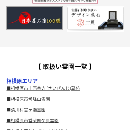
【 取扱い霊園一覧 】
相模原エリア
相模原市｜西善寺 (さいぜんじ)墓苑
相模原市営峰山霊園
清川村宮ヶ瀬霊園
相模原市営柴胡ケ原霊園