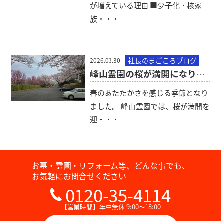
が増えている理由 ■少子化・核家
族・・・
社長のまごころブログ
2026.03.30
峰山霊園の桜が満開になりました
春のあたたかさを感じる季節となり
ました。 峰山霊園では、桜が満開を
迎・・・
お墓・霊園・リフォーム等、どんな事でも、
お気軽にお問合せください
0120-35-4114
【営業時間】年中無休 9:00～18:00