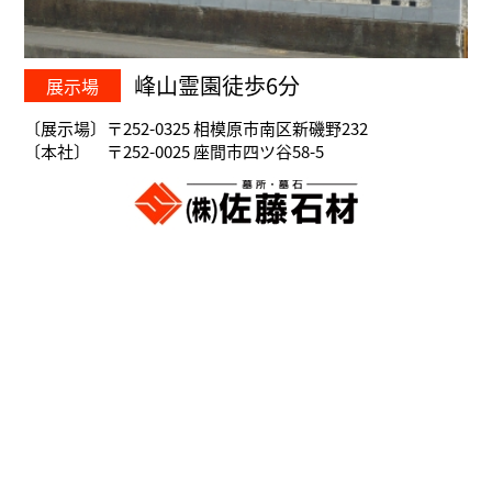
峰山霊園徒歩6分
展示場
〔展示場〕〒252-0325 相模原市南区新磯野232
〔本社〕 〒252-0025 座間市四ツ谷58-5