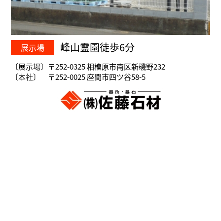
峰山霊園徒歩6分
展示場
〔展示場〕〒252-0325 相模原市南区新磯野232
〔本社〕 〒252-0025 座間市四ツ谷58-5