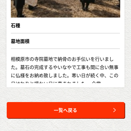
石種
墓地面積
相模原市の寺院墓地で納骨のお手伝いを行いまし
た。墓石の完成するやいなやで工事も間に合い無事
に仏様をお納め致しました。寒い日が続く中、この
日はわりと暖かい日に恵まれました。 合掌
佐藤石材では、納骨のお手伝い
も承っております。
詳しくはこちら
https://satosekizai.co.jp/option/#option02
一覧へ戻る