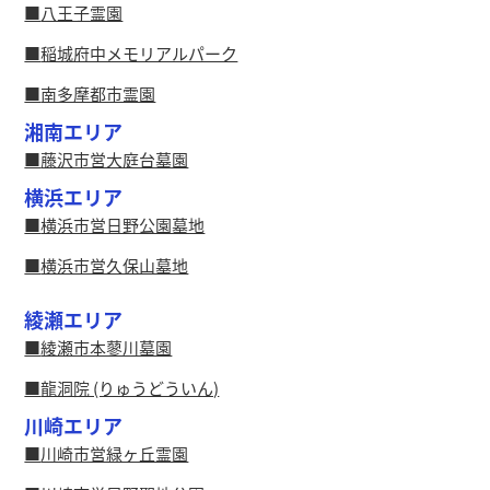
八王子霊園
稲城府中メモリアルパーク
南多摩都市霊園
湘南エリア
藤沢市営大庭台墓園
横浜エリア
横浜市営日野公園墓地
横浜市営久保山墓地
綾瀬エリア
綾瀬市本蓼川墓園
龍洞院 (りゅうどういん)
川崎エリア
川崎市営緑ヶ丘霊園