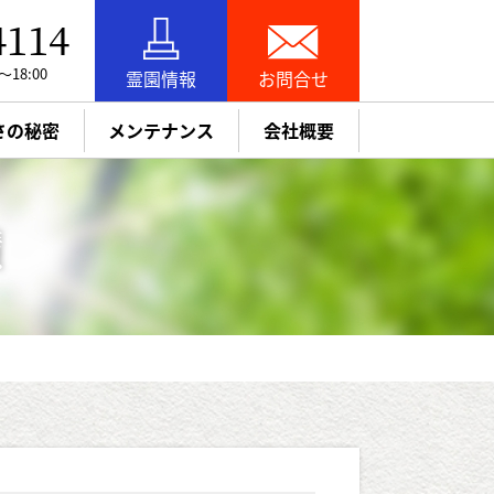
4114
18:00
霊園情報
お問合せ
さの秘密
メンテナンス
会社概要
お引越し（改葬）
追加彫刻・納骨
お知らせ
お墓参り代行
績
パック
墓石リフォーム