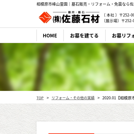
相模原市峰山霊園｜墓石販売・リフォーム・免震なら佐
〔 本社 〕〒252-
〔展示場〕〒252-
HOME
お墓を建てる
お墓リフ
佐藤石材のお墓づくり
墓石の種類・デザイン
2020.01【相
TOP
リフォーム・その他の実績