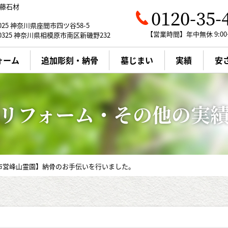
藤石材
0120-35-
0025 神奈川県座間市四ツ谷58-5
【営業時間】年中無休 9:00～
0325 神奈川県相模原市南区新磯野232
ォーム
追加彫刻・納骨
墓じまい
実績
安
WEB展示場
墓じまい
新規墓石
会社概要・アクセス
クリーニング
リフォーム・その他の実
国産墓石の魅力
墓じまい
お墓の豆知識
メンテナンス
お客様の声
模原市営峰山霊園】納骨のお手伝いを行いました。