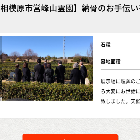
01【相模原市営峰山霊園】納骨のお手伝
石種
墓地面積
展示場に埋葬の
ろ大変にお世話
致しました。天