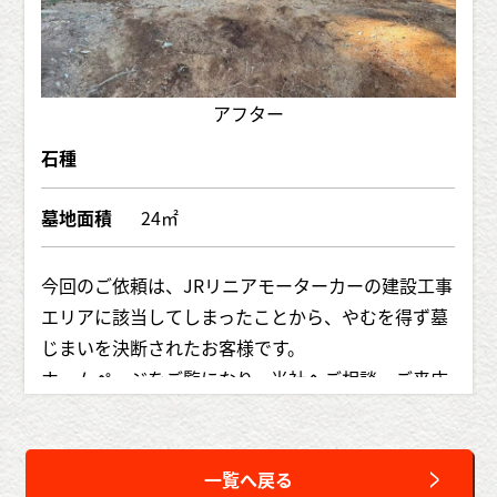
アフター
石種
墓地面積
24㎡
今回のご依頼は、JRリニアモーターカーの建設工事
エリアに該当してしまったことから、やむを得ず墓
じまいを決断されたお客様です。
ホームページをご覧になり、当社へご相談・ご来店
いただきました。
現地では県からの指導・立会いのもと、施工を実
施。墓地は山道に面した場所で、機材の搬入・運搬
一覧へ戻る