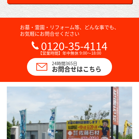
が難しく、作業員を増員して慎重に進めました。
10数基におよぶ墓石の撤去に加え、土葬の可能性が
お墓・霊園・リフォーム等、どんな事でも、
あるため、すべての区画で丁寧に掘り起こしを行い
お気軽にお問合せください
ました。
0120-35-4114
また、墓所内にあった樹木3本の伐採・抜根も実施
【営業時間】年中無休 9:00～18:00
し、敷地全体を更地に整地しました。
24時間365日
お問合せはこちら
難所での施工ではありましたが、無事に完了するこ
とができました。
佐藤石材では、個別式樹木葬・永代供養墓のご案内
もしております。
https://ohaka-satosekizai.com/
合掌