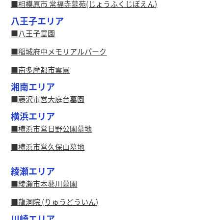
相模原市 常福寺墓苑(じょうふくじぼえん)
八王子エリア
八王子霊園
稲城府中メモリアルパーク
南多摩都市霊園
湘南エリア
藤沢市営大庭台墓園
横浜エリア
横浜市営日野公園墓地
横浜市営久保山墓地
綾瀬エリア
綾瀬市本蓼川墓園
龍洞院 (りゅうどういん)
川崎エリア