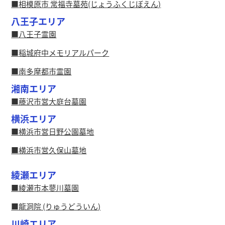
相模原市 常福寺墓苑(じょうふくじぼえん)
八王子エリア
八王子霊園
稲城府中メモリアルパーク
南多摩都市霊園
湘南エリア
藤沢市営大庭台墓園
横浜エリア
横浜市営日野公園墓地
横浜市営久保山墓地
綾瀬エリア
綾瀬市本蓼川墓園
龍洞院 (りゅうどういん)
川崎エリア