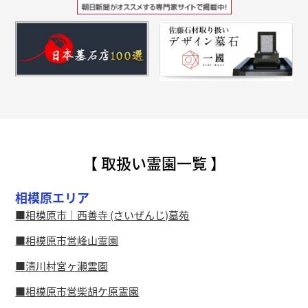
【 取扱い霊園一覧 】
相模原エリア
相模原市｜西善寺 (さいぜんじ)墓苑
相模原市営峰山霊園
清川村宮ヶ瀬霊園
相模原市営柴胡ケ原霊園