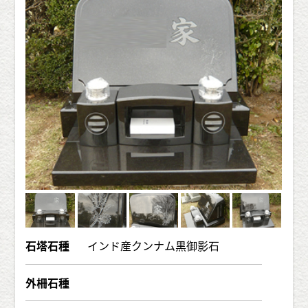
石塔石種
インド産クンナム黒御影石
外柵石種