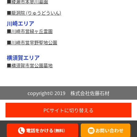
綾瀬市本蓼川墓園
龍洞院 (りゅうどういん)
川崎エリア
川崎市営緑ヶ丘霊園
川崎市営早野聖地公園
横須賀エリア
横須賀市営公園墓地
copyright© 2019 株式会社佐藤石材
PCサイトに切り替える