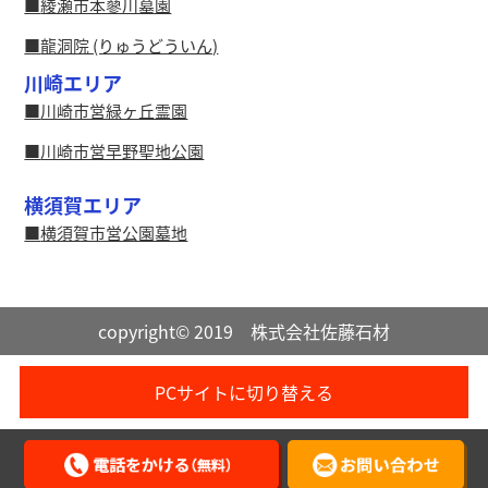
綾瀬市本蓼川墓園
龍洞院 (りゅうどういん)
川崎エリア
川崎市営緑ヶ丘霊園
川崎市営早野聖地公園
横須賀エリア
横須賀市営公園墓地
copyright© 2019 株式会社佐藤石材
PCサイトに切り替える