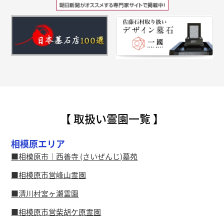
【 取扱い霊園一覧 】
相模原エリア
相模原市｜西善寺 (さいぜんじ)墓苑
相模原市営峰山霊園
清川村宮ヶ瀬霊園
相模原市営柴胡ケ原霊園