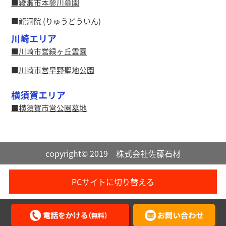
綾瀬市本蓼川墓園
龍洞院 (りゅうどういん)
川崎エリア
川崎市営緑ヶ丘霊園
川崎市営早野聖地公園
横須賀エリア
横須賀市営公園墓地
copyright© 2019 株式会社佐藤石材
PCサイトに切り替える