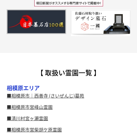
【 取扱い霊園一覧 】
相模原エリア
相模原市｜西善寺 (さいぜんじ)墓苑
相模原市営峰山霊園
清川村宮ヶ瀬霊園
相模原市営柴胡ケ原霊園