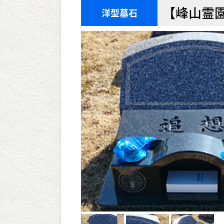
【峰山霊
洋型墓石