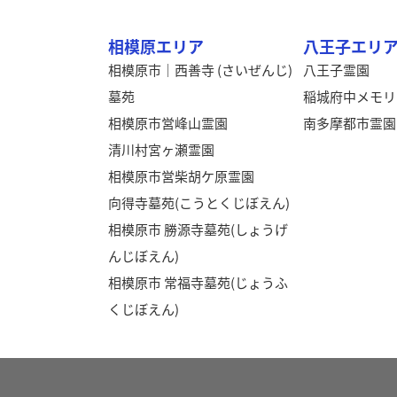
相模原エリア
八王子エリ
相模原市｜西善寺 (さいぜんじ)
八王子霊園
墓苑
稲城府中メモリ
相模原市営峰山霊園
南多摩都市霊園
清川村宮ヶ瀬霊園
相模原市営柴胡ケ原霊園
向得寺墓苑(こうとくじぼえん)
相模原市 勝源寺墓苑(しょうげ
んじぼえん)
相模原市 常福寺墓苑(じょうふ
くじぼえん)