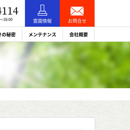
4114
18:00
霊園情報
お問合せ
さの秘密
メンテナンス
会社概要
お引越し（改葬）
追加彫刻・納骨
お知らせ
お墓参り代行
パック
墓石リフォーム