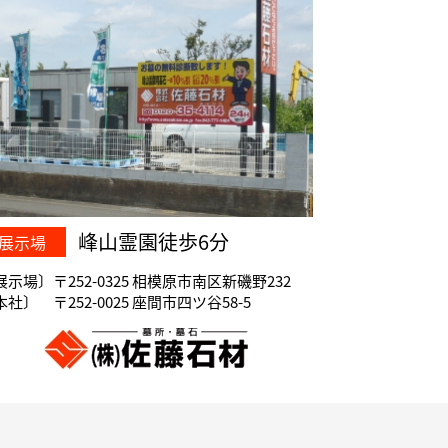
峰山霊園徒歩6分
展示場
展示場〕〒252-0325 相模原市南区新磯野232
社〕 〒252-0025 座間市四ツ谷58-5