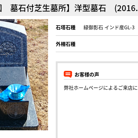
園 墓石付芝生墓所】洋型墓石 (20
石塔石種
緑御影石 インド産GL-3
外柵石種
お客様の声
弊社ホームページによるご来店に