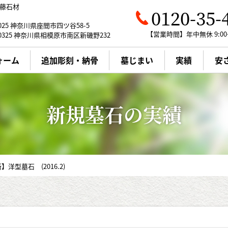
藤石材
0120-35-
0025 神奈川県座間市四ツ谷58-5
【営業時間】年中無休 9:00～
0325 神奈川県相模原市南区新磯野232
ォーム
追加彫刻・納骨
墓じまい
実績
安
WEB展示場
墓じまい
新規墓石
会社概要・アクセス
クリーニング
新規墓石の実績
国産墓石の魅力
墓じまい
お墓の豆知識
メンテナンス
お客様の声
】洋型墓石 (2016.2)