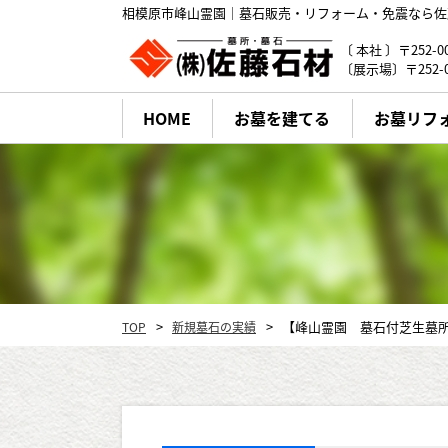
相模原市峰山霊園｜墓石販売・リフォーム・免震なら佐
〔 本社 〕〒252-
〔展示場〕〒252-
HOME
お墓を建てる
お墓リフ
佐藤石材のお墓づくり
墓石の種類・デザイン
【峰山霊園 墓石付芝生墓所
TOP
新規墓石の実績