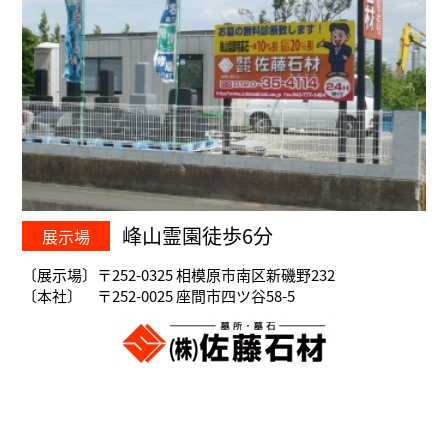
峰山霊園徒歩6分
展示場
〔展示場〕〒252-0325 相模原市南区新磯野232
〔本社〕 〒252-0025 座間市四ツ谷58-5