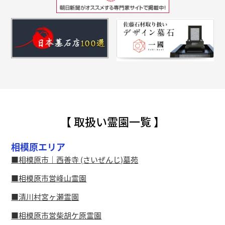
【 取扱い霊園一覧 】
相模原エリア
相模原市｜西善寺 (さいぜんじ)墓苑
相模原市営峰山霊園
清川村宮ヶ瀬霊園
相模原市営柴胡ケ原霊園