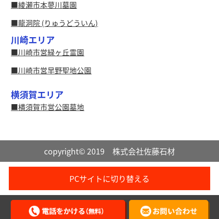
綾瀬市本蓼川墓園
龍洞院 (りゅうどういん)
川崎エリア
川崎市営緑ヶ丘霊園
川崎市営早野聖地公園
横須賀エリア
横須賀市営公園墓地
copyright© 2019 株式会社佐藤石材
PCサイトに切り替える