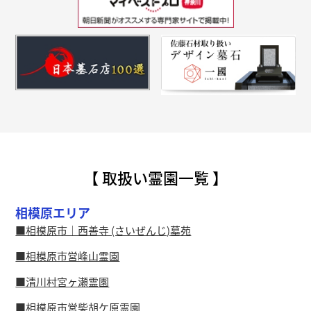
【 取扱い霊園一覧 】
相模原エリア
相模原市｜西善寺 (さいぜんじ)墓苑
相模原市営峰山霊園
清川村宮ヶ瀬霊園
相模原市営柴胡ケ原霊園