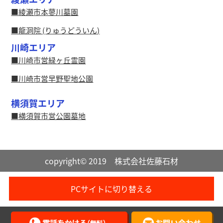
綾瀬市本蓼川墓園
龍洞院 (りゅうどういん)
川崎エリア
川崎市営緑ヶ丘霊園
川崎市営早野聖地公園
横須賀エリア
横須賀市営公園墓地
copyright© 2019 株式会社佐藤石材
PCサイトに切り替える