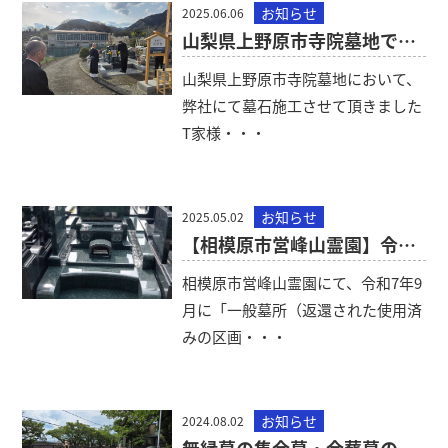
お知らせ
2025.06.06
山梨県上野原市寺院墓地で納骨のお手伝いをいたしました。
山梨県上野原市寺院墓地において、
弊社にて墓石施工させて頂きました
T家様・・・
お知らせ
2025.05.02
【相模原市営峰山霊園】令和7年9月に公募を予定しています。
相模原市営峰山霊園にて、令和7年9
月に「一般墓所（返還された使用済
みの区画・・・
お知らせ
2024.08.02
無縁墓の集合墓・合葬墓の建立から祈願法要までお手伝いしました