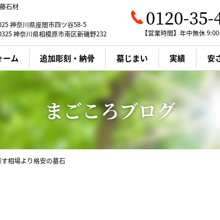
藤石材
0120-35-
0025 神奈川県座間市四ツ谷58-5
【営業時間】年中無休 9:00～
0325 神奈川県相模原市南区新磯野232
ォーム
追加彫刻・納骨
墓じまい
実績
安
WEB展示場
墓じまい
新規墓石
会社概要・アクセス
クリーニング
まごころブログ
国産墓石の魅力
墓じまい
お墓の豆知識
メンテナンス
お客様の声
探す相場より格安の墓石