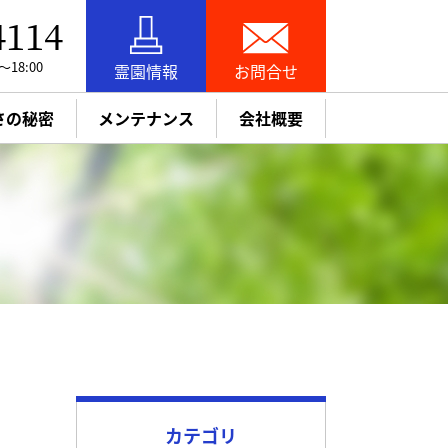
4114
18:00
霊園情報
お問合せ
さの秘密
メンテナンス
会社概要
お引越し（改葬）
追加彫刻・納骨
お知らせ
お墓参り代行
パック
墓石リフォーム
カテゴリ