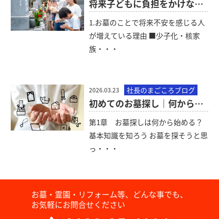
将来子どもに負担をかけないお墓の考え方｜一般墓でもできる対策
1.お墓のことで将来不安を感じる人
が増えている理由 ■少子化・核家
族・・・
社長のまごころブログ
2026.03.23
初めてのお墓探し｜何から始めればいい？後悔しない基本ステップ
第1章 お墓探しは何から始める？
基本知識を知ろう お墓を探そうと思
っ・・・
お墓・霊園・リフォーム等、どんな事でも、
お気軽にお問合せください