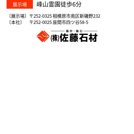
峰山霊園徒歩6分
展示場
〔展示場〕〒252-0325 相模原市南区新磯野232
〔本社〕 〒252-0025 座間市四ツ谷58-5